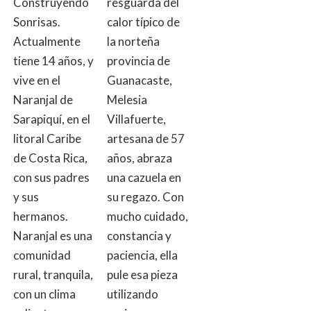
Construyendo
resguarda del
Sonrisas.
calor típico de
Actualmente
la norteña
tiene 14 años, y
provincia de
vive en el
Guanacaste,
Naranjal de
Melesia
Sarapiquí, en el
Villafuerte,
litoral Caribe
artesana de 57
de Costa Rica,
años, abraza
con sus padres
una cazuela en
y sus
su regazo. Con
hermanos.
mucho cuidado,
Naranjal es una
constancia y
comunidad
paciencia, ella
rural, tranquila,
pule esa pieza
con un clima
utilizando